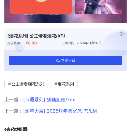
已付
[烟花系列] 公主请看烟花/XFJ
¥6.00
建议售价：
上架时间
2024年11月20日
立即下载
公主请看烟花系列
烟花系列
上一篇：
[卡通系列] 狐仙姐姐/xcx
下一篇：
[蛇年大吉] 2025蛇年暴富/动态/LM
猜你想看