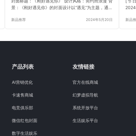
封面标题：《刚好遇见你》 设计风格：简约而浪漫 背
[节
景：《刚好遇见你》的封面设计以“遇见”为主题，通过
202
精心挑选的元素和色彩搭配，传达出与某人相遇的幸
新品推荐
2024年5月20日
新品
运和喜悦。整个封面设计旨在展现爱情的甜蜜、浪漫
以及相遇的珍贵。 主题图案：《刚好遇见你》封面设
计寓意着爱情的甜蜜和相遇的珍贵。数字“520”和心形
元素直接表达了爱情的主题，而粉色或红色的主色调
则增强了浪漫氛围。整个设计传达出对爱情的珍视和
美好祝愿，希望每一对恋人都能拥有甜蜜、浪漫的爱
情旅程。 [微信红…
产品列表
友情链接
AI营销优化
官方在线商城
卡速售商城
幻梦虚拟导航
电竞俱乐部
系统开放平台
微信红包封面
生活娱乐平台
数字生活娱乐