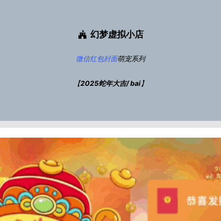
幻梦虚拟小店
微信红包封面
萌宠系列
【
2025蛇年大吉/ bai
】