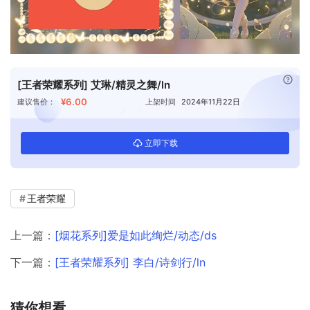
已付
[王者荣耀系列] 艾琳/精灵之舞/ln
¥6.00
建议售价：
上架时间
2024年11月22日
立即下载
王者荣耀
上一篇：
[烟花系列]爱是如此绚烂/动态/ds
下一篇：
[王者荣耀系列] 李白/诗剑行/ln
猜你想看