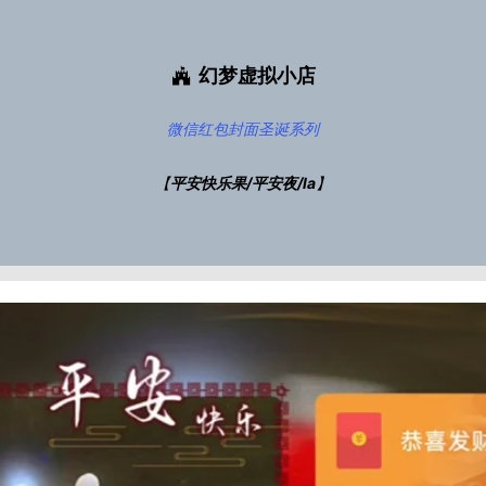
幻梦虚拟小店
微信红包封面
圣诞系列
【
平安快乐果/平安夜/la
】