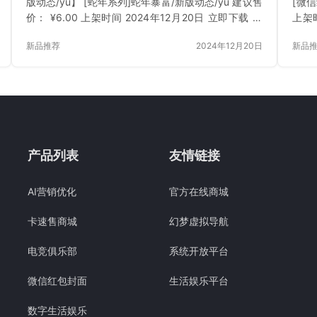
版动态/yu】 [蛇年系列]蛇年暴富/新版动态/yu 建议售
[微信
价： ¥6.00 上架时间 2024年12月20日 立即下载 已
上架
付费？登录 或 刷新
刷新
新品推荐
2024年12月20日
新品
产品列表
友情链接
AI营销优化
官方在线商城
卡速售商城
幻梦虚拟导航
电竞俱乐部
系统开放平台
微信红包封面
生活娱乐平台
数字生活娱乐