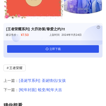
已付
[王者荣耀系列] 大乔孙策/挚爱之约/tt
¥7.50
建议售价：
上架时间
2024年11月24日
立即下载
王者荣耀
上一篇：
[圣诞节系列] 圣诞情侣/女孩
下一篇：
[蛇年封面] 蜕变/蛇年大吉
猜你想看