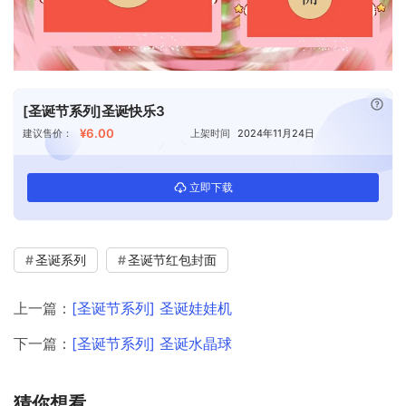
已付
[圣诞节系列]圣诞快乐3
¥6.00
建议售价：
上架时间
2024年11月24日
立即下载
圣诞系列
圣诞节红包封面
上一篇：
[圣诞节系列] 圣诞娃娃机
下一篇：
[圣诞节系列] 圣诞水晶球
猜你想看