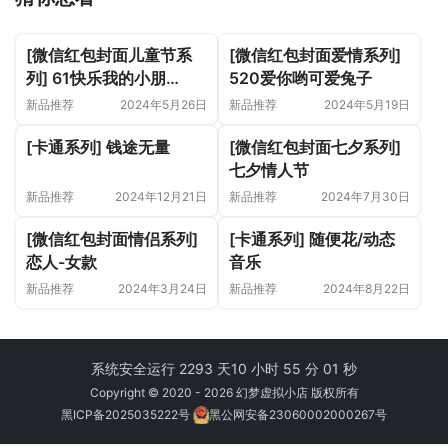
[微信红包封面儿童节系
[微信红包封面爱情系列]
列] 61快乐我的小朋
520爱你哟可爱兔子
友/yssj
新品推荐
2024年5月26日
新品推荐
2024年5月19日
[卡通系列] 钱途无量
[微信红包封面七夕系列]
七夕情人节
新品推荐
2024年12月21日
新品推荐
2024年7月30日
[微信红包封面情侣系列]
[卡通系列] 随便花/动态
恋人-女款
音乐
新品推荐
2024年3月24日
新品推荐
2024年8月22日
系统安全运行 2293 天
10 小时 55 分 01 秒
Copyright © 2020 - 2026 幻梦虚拟小店 版权所有
黑ICP备2025035222号
黑公网安备23060002000267号