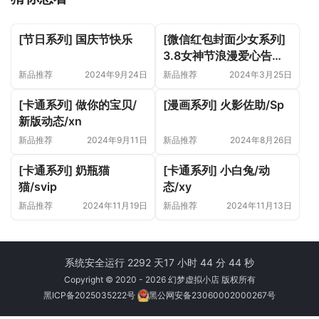
[节日系列] 国庆节快乐
[微信红包封面少女系列]
3.8女神节浪漫爱心告白
气球
新品推荐
2024年9月24日
新品推荐
2024年3月25日
[卡通系列] 做你的宝贝/
[漫画系列] 火影佐助/Sp
新版动态/xn
新品推荐
2024年9月11日
新品推荐
2024年8月26日
[卡通系列] 奶瓶猫
[卡通系列] 小白兔/动
猫/svip
态/xy
新品推荐
2024年11月19日
新品推荐
2024年11月13日
系统安全运行 2292 天
17 小时 44 分 44 秒
Copyright © 2020 - 2026 幻梦虚拟小店 版权所有
黑ICP备2025035222号
黑公网安备23060002000267号