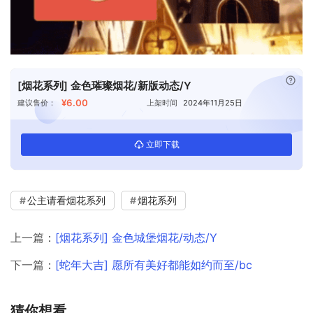
已付
[烟花系列] 金色璀璨烟花/新版动态/Y
¥6.00
建议售价：
上架时间
2024年11月25日
立即下载
公主请看烟花系列
烟花系列
上一篇：
[烟花系列] 金色城堡烟花/动态/Y
下一篇：
[蛇年大吉] 愿所有美好都能如约而至/bc
猜你想看