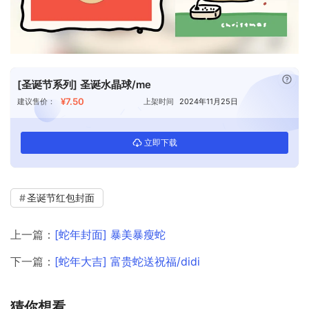
已付
[圣诞节系列] 圣诞水晶球/me
¥7.50
建议售价：
上架时间
2024年11月25日
立即下载
圣诞节红包封面
上一篇：
[蛇年封面] 暴美暴瘦蛇
下一篇：
[蛇年大吉] 富贵蛇送祝福/didi
猜你想看