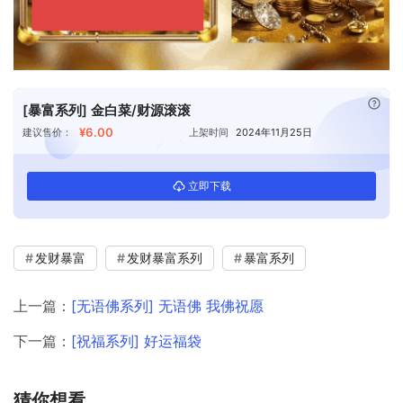
已付
[暴富系列] 金白菜/财源滚滚
¥6.00
建议售价：
上架时间
2024年11月25日
立即下载
发财暴富
发财暴富系列
暴富系列
上一篇：
[无语佛系列] 无语佛 我佛祝愿
下一篇：
[祝福系列] 好运福袋
猜你想看