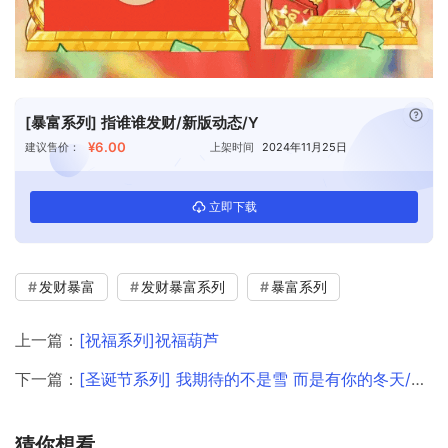
已付
[暴富系列] 指谁谁发财/新版动态/Y
¥6.00
建议售价：
上架时间
2024年11月25日
立即下载
发财暴富
发财暴富系列
暴富系列
上一篇：
[祝福系列]祝福葫芦
下一篇：
[圣诞节系列] 我期待的不是雪 而是有你的冬天/didi
猜你想看