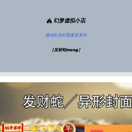
幻梦虚拟小店
微信红包封面
暴富系列
【
发财蛇meng
】