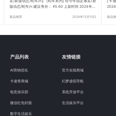
富/新版动态/蛇年/n】 [蛇年系列] 你今年指定暴富/新
[卡
版动态/蛇年/n 建议售价： ¥5.60 上架时间 2024年12
202
月15日 立即下载 已付费？登录 或 刷新
新品推荐
2024年12月15日
新品
产品列表
友情链接
AI营销优化
官方在线商城
卡速售商城
幻梦虚拟导航
电竞俱乐部
系统开放平台
微信红包封面
生活娱乐平台
数字生活娱乐