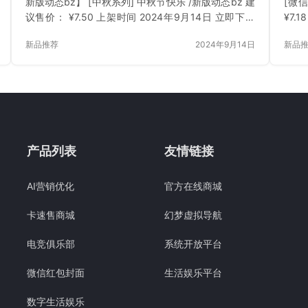
新版动态bz】 [中秋系列] 中秋节快乐 /新版动态bz 建
[微
议售价： ¥7.50 上架时间 2024年9月14日 立即下载
¥7.
已付费？登录 或 刷新
录 或
新品推荐
2024年9月14日
新品
产品列表
友情链接
AI营销优化
官方在线商城
卡速售商城
幻梦虚拟导航
电竞俱乐部
系统开放平台
微信红包封面
生活娱乐平台
数字生活娱乐