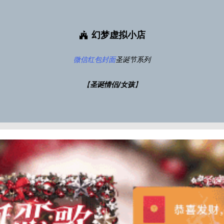
幻梦虚拟小店
微信红包封面
圣诞节系列
【
圣诞情侣/女孩
】