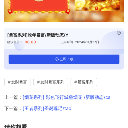
已付
[暴富系列]蛇年暴富/新版动态/Y
¥6.00
建议售价：
上架时间
2024年11月27日
立即下载
发财暴富
发财暴富系列
暴富系列
上一篇：
[烟花系列] 彩色飞行城堡烟花 /新版动态/cs
下一篇：
[王者系列]圣诞瑶瑶/tao
猜你想看