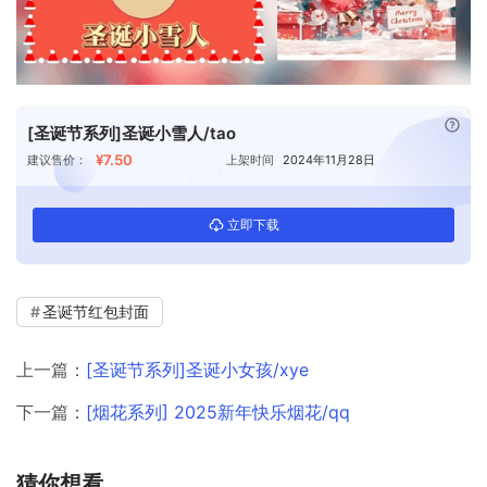
已付
[圣诞节系列]圣诞小雪人/tao
¥7.50
建议售价：
上架时间
2024年11月28日
立即下载
圣诞节红包封面
上一篇：
[圣诞节系列]圣诞小女孩/xye
下一篇：
[烟花系列] 2025新年快乐烟花/qq
猜你想看