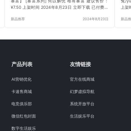
暴富】 [暴富系列] 何以解忧 唯有暴富 建议售价：
兔/y
¥7.50 上架时间 2024年8月23日 立即下载 已付费？
上架时
登录 或 刷新
刷新
新品推荐
2024年8月23日
新品
产品列表
友情链接
AI营销优化
官方在线商城
卡速售商城
幻梦虚拟导航
电竞俱乐部
系统开放平台
微信红包封面
生活娱乐平台
数字生活娱乐