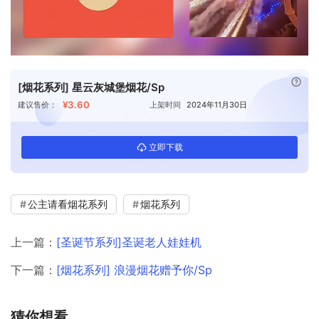
已付
[烟花系列] 星云灰城堡烟花/Sp
¥3.60
建议售价：
上架时间
2024年11月30日
立即下载
公主请看烟花系列
烟花系列
上一篇：
[圣诞节系列]圣诞老人娃娃机
下一篇：
[烟花系列] 浪漫烟花赠予你/Sp
猜你想看