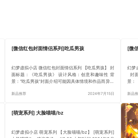
[微信红包封面情侣系列]吃瓜男孩
[微
幻梦虚拟小店 微信红包封面情侣系列 【吃瓜男孩】 封
幻梦
面标题：《吃瓜男孩》 设计风格：创意和趣味性 背
封面
景：“吃瓜男孩”封面介绍可能因具体情境和作品而异，
景：
但通常这类封面会围绕“吃瓜”这一主题展开，展现出一
通过
新品推荐
2024年7月15日
新品
种轻松、趣味或略带调侃的氛围。 主题图案：“吃瓜男
馨而
孩”是封面的核心人物，是一位青春活力、笑容可掬的
图案
男孩，手持一块西瓜，正津津有味地品尝着，眼神中
们或
[萌宠系列] 大脸喵喵/bz
透露出对美味的享受和对生活的热爱。 [微信红包封面
[微
情侣系列]吃瓜男孩 建议售价： ¥7.50 上架时间 2024
¥6.
年7月15日 点击购买 已付费？登录 或 刷…
登录 
幻梦虚拟小店 萌宠系列 【大脸喵喵/bz】 [萌宠系列]