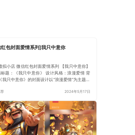
信红包封面爱情系列]我只中意你
虚拟小店 微信红包封面爱情系列 【我只中意你】
标题：《我只中意你》 设计风格：浪漫爱情 背
《我只中意你》的封面设计以“浪漫爱情”为主题，
精心挑选的视觉元素和色彩搭配，营造出一种温
推荐
2024年5月17日
甜蜜的氛围，寓意着爱情中的纯真与执着。 主题
：封面中心位置展示了一对情侣的甜蜜形象，他
相视而笑，或手牵手漫步，传递出浓浓的爱意。
信红包封面爱情系列]我只中意你 建议售价：
00 上架时间 2024年5月17日 立即购买 已付费？
或 刷新