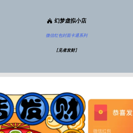
幻梦虚拟小店
微信红包封面
卡通系列
【
见者发财
】