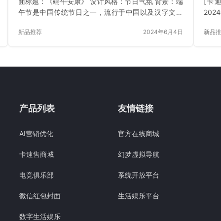
面标题：《端午安康》 设计风格：节日气氛 背景：端
[卡通
午节是中国传统节日之一，流行于中国以及汉字文化
202
圈诸国。这一节日有着深厚的历史文化底蕴，与纪念
新品推荐
2024年6月4日
新品
屈原等历史人物紧密相关。端午安康的封面设计，旨
在传承和弘扬端午节的传统文化，同时向观众传达节
日的祝福和安康的愿景。 主题图案：端午安康的封面
设计采用了多种风格，以满足不同受众的喜好和需
求。其中包括绿色国潮风、中国风、时尚3D风格、创
意绿色风格等，这些风格不仅体现了端午节的传统文
化特色，还融入了现代设计元素…
产品列表
友情链接
AI营销优化
官方在线商城
卡速售商城
幻梦虚拟导航
电竞俱乐部
系统开放平台
微信红包封面
生活娱乐平台
数字生活娱乐