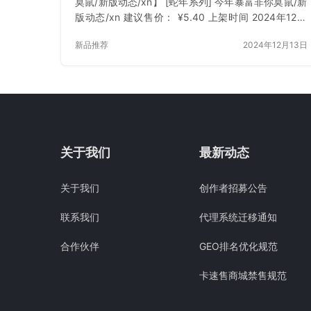
莫鼠/新版动态/xn】 [蛇年系列] 今年暴富非你莫鼠/新
版动态/xn 建议售价： ¥5.40 上架时间 2024年12月
13日 立即下载 已付费？登录 或 刷新
新品推荐
2024年12月13日
关于我们
最新动态
关于我们
创作者招募公告
联系我们
代理系统迁移通知
合作伙伴
GEO排名优化规范
卡速售商城禁售规范