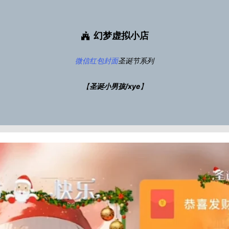
幻梦虚拟小店
微信红包封面
圣诞节系列
【
圣诞小男孩/xye
】