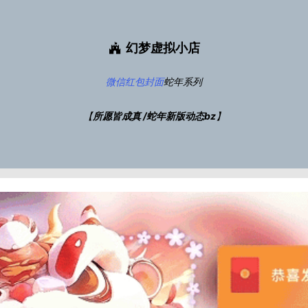
幻梦虚拟小店
微信红包封面
蛇年系列
【
所愿皆成真 /蛇年新版动态bz
】