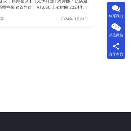
避灾，药师福来】 [见佛好运] 药师佛：祛病避
师福来 建议售价： ¥16.80 上架时间 2024年11
3日 立即下载 已付费？登录 或 刷新
联系我们
推荐
2024年11月23日
关注微信
分享本页