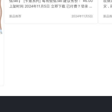
恼/ab】 [卡通系列] 莓有烦恼/ab 建议售价： ¥6.00
祛病
上架时间 2024年11月5日 立即下载 已付费？登录 或
灾，药
刷新
月2
新品推荐
2024年11月5日
新品