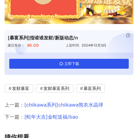
已付
[暴富系列]指谁谁发财/新版动态/n
¥6.00
建议售价：
上架时间
2024年12月3日
立即下载
发财暴富
发财暴富系列
暴富系列
上一篇：
[chiikawa系列]chiikawa熊衣水晶球
下一篇：
[蛇年大吉]金蛇送福/bao
猜你想看