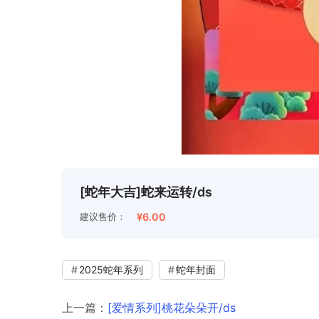
[蛇年大吉]蛇来运转/ds
建议售价：
¥6.00
2025蛇年系列
蛇年封面
上一篇：
[爱情系列]桃花朵朵开/ds