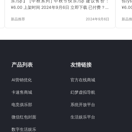
乐/Sp】 [中秋系列] 中秋节快乐/Sp 建议售价：
你/y
¥6.00 上架时间 2024年9月6日 立即下载 已付费？登
¥6.
录 或 刷新
登录 
新品推荐
2024年9月6日
新品
产品列表
友情链接
AI营销优化
官方在线商城
卡速售商城
幻梦虚拟导航
电竞俱乐部
系统开放平台
微信红包封面
生活娱乐平台
数字生活娱乐