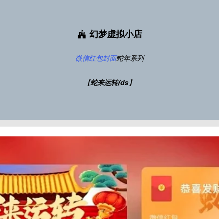
幻梦虚拟小店
微信红包封面
蛇年系列
【
蛇来运转/ds
】