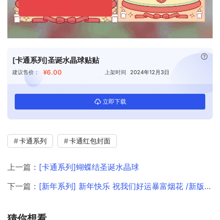
已付
[卡通系列]圣诞水晶球贴贴
¥6.00
建议售价：
上架时间
2024年12月3日
立即下载
卡通系列
卡通红包封面
上一篇：
[卡通系列]蝴蝶结圣诞水晶球
下一篇：
[新年系列] 新年快乐 祝我们好运暴富烟花 /新版动态bz
猜你想看