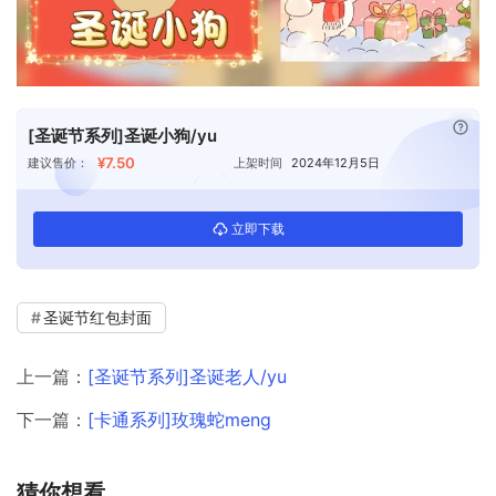
已付
[圣诞节系列]圣诞小狗/yu
¥7.50
建议售价：
上架时间
2024年12月5日
立即下载
圣诞节红包封面
上一篇：
[圣诞节系列]圣诞老人/yu
下一篇：
[卡通系列]玫瑰蛇meng
猜你想看