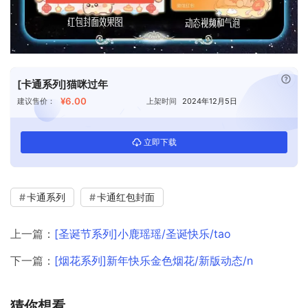
已付
[卡通系列]猫咪过年
¥6.00
建议售价：
上架时间
2024年12月5日
立即下载
卡通系列
卡通红包封面
上一篇：
[圣诞节系列]小鹿瑶瑶/圣诞快乐/tao
下一篇：
[烟花系列]新年快乐金色烟花/新版动态/n
猜你想看