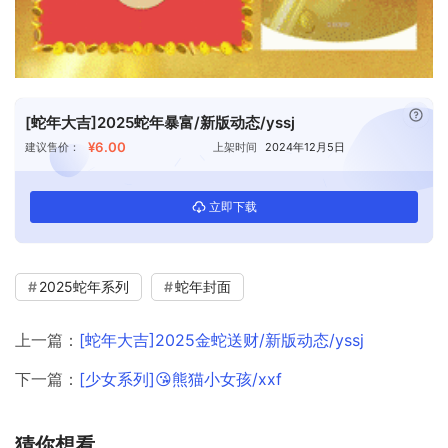
已付
[蛇年大吉]2025蛇年暴富/新版动态/yssj
¥6.00
建议售价：
上架时间
2024年12月5日
立即下载
2025蛇年系列
蛇年封面
上一篇：
[蛇年大吉]2025金蛇送财/新版动态/yssj
下一篇：
[少女系列]😘熊猫小女孩/xxf
猜你想看