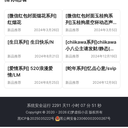
[微信红包封面烟花系列]
[微信红包封面玉桂狗系
红烟花
列]玉桂狗星空杯动态声
效款
新品推荐
2024年3月26日
新品推荐
2024年3月5日
[生日系列] 生日快乐/N
[chiikawa系列]chiikawa
小八公主请发财/静态(无
售后)
新品推荐
2024年8月21日
新品推荐
2024年12月19日
[爱情系列] 520浪漫爱
[蛇年系列]忆点心意/svip
情/LM
新品推荐
2024年8月25日
新品推荐
2024年12月9日
系统安全运行 2291 天
11 小时 07 分 51 秒
Copyright © 2020 - 2026 幻梦虚拟小店 版权所有
黑ICP备2025035222号
黑公网安备23060002000267号