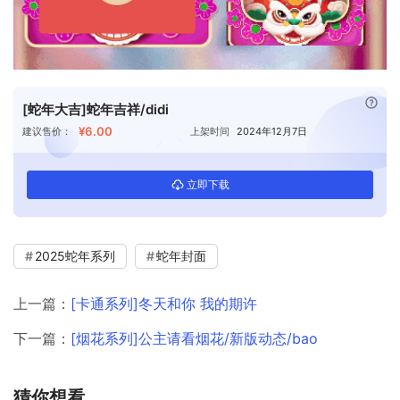
已付
[蛇年大吉]蛇年吉祥/didi
¥6.00
建议售价：
上架时间
2024年12月7日
立即下载
2025蛇年系列
蛇年封面
上一篇：
[卡通系列]冬天和你 我的期许
下一篇：
[烟花系列]公主请看烟花/新版动态/bao
猜你想看