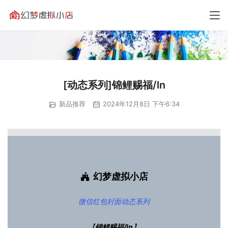
[动态系列]锦鲤赐福/ln
新品推荐
2024年12月8日 下午6:34
幻梦虚拟小店
微信红包封面
动态系列
【
锦鲤赐福/ln
】