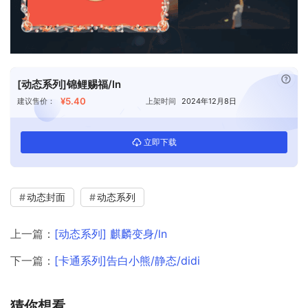
已付
[动态系列]锦鲤赐福/ln
¥5.40
建议售价：
上架时间
2024年12月8日
立即下载
动态封面
动态系列
上一篇：
[动态系列] 麒麟变身/ln
下一篇：
[卡通系列]告白小熊/静态/didi
猜你想看