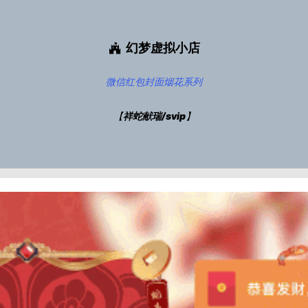
幻梦虚拟小店
微信红包封面
烟花系列
【
祥蛇献瑞/svip
】