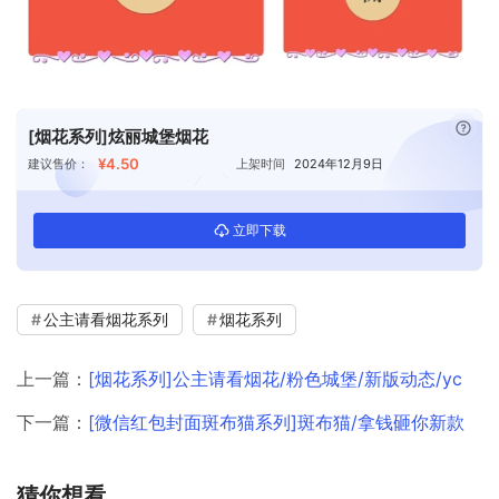
已付
[烟花系列]炫丽城堡烟花
¥4.50
建议售价：
上架时间
2024年12月9日
立即下载
公主请看烟花系列
烟花系列
上一篇：
[烟花系列]公主请看烟花/粉色城堡/新版动态/yc
下一篇：
[微信红包封面斑布猫系列]斑布猫/拿钱砸你新款
猜你想看