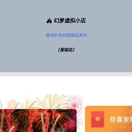
幻梦虚拟小店
微信红包封面
烟花系列
【
紫烟花
】