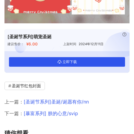
已付
[圣诞节系列]萌宠圣诞
¥6.00
建议售价：
上架时间
2024年12月11日
立即下载
圣诞节红包封面
上一篇：
[圣诞节系列]圣诞/诞愿有你/nn
下一篇：
[暴富系列] 朕的心意/svip
猜你想看