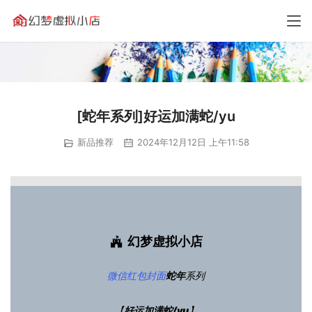
[蛇年系列]好运加满蛇/yu
新品推荐
2024年12月12日 上午11:58
幻梦虚拟小店
微信红包封面
蛇年
系列
【
好运加满蛇/yu
】