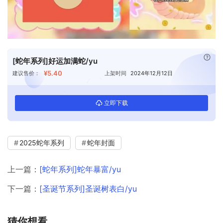
已付
[蛇年系列]好运加满蛇/yu
¥5.40
建议售价：
上架时间
2024年12月12日
立即下载
2025蛇年系列
蛇年封面
上一篇：
[蛇年系列]蛇年暴富/yu
下一篇：
[圣诞节系列]圣诞树表白/yu
猜你想看