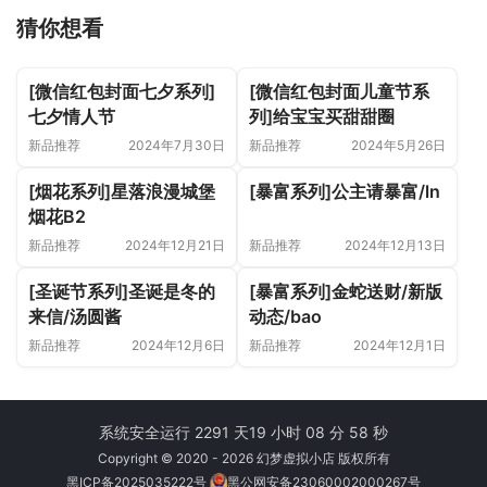
猜你想看
[微信红包封面七夕系列]
[微信红包封面儿童节系
七夕情人节
列]给宝宝买甜甜圈
新品推荐
2024年7月30日
新品推荐
2024年5月26日
[烟花系列]星落浪漫城堡
[暴富系列]公主请暴富/ln
烟花B2
新品推荐
2024年12月21日
新品推荐
2024年12月13日
[圣诞节系列]圣诞是冬的
[暴富系列]金蛇送财/新版
来信/汤圆酱
动态/bao
新品推荐
2024年12月6日
新品推荐
2024年12月1日
系统安全运行 2291 天
19 小时 08 分 59 秒
Copyright © 2020 - 2026 幻梦虚拟小店 版权所有
黑ICP备2025035222号
黑公网安备23060002000267号