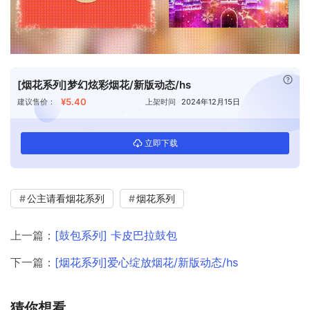
已付
[烟花系列]梦幻炫彩烟花/新版动态/hs
¥5.40
建议售价：
上架时间
2024年12月15日
立即下载
公主请看烟花系列
烟花系列
上一篇：
[鼓包系列] 卡皮巴拉鼓包
下一篇：
[烟花系列]爱心绽放烟花/新版动态/hs
猜你想看