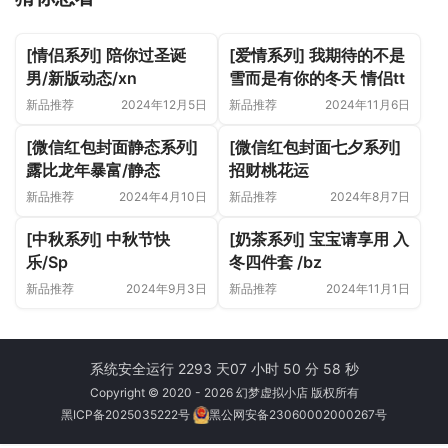
[情侣系列] 陪你过圣诞
[爱情系列] 我期待的不是
男/新版动态/xn
雪而是有你的冬天 情侣tt
新品推荐
2024年12月5日
新品推荐
2024年11月6日
[微信红包封面静态系列]
[微信红包封面七夕系列]
露比龙年暴富/静态
招财桃花运
新品推荐
2024年4月10日
新品推荐
2024年8月7日
[中秋系列] 中秋节快
[奶茶系列] 宝宝请享用 入
乐/Sp
冬四件套 /bz
新品推荐
2024年9月3日
新品推荐
2024年11月1日
系统安全运行 2293 天
07 小时 50 分 58 秒
Copyright © 2020 - 2026 幻梦虚拟小店 版权所有
黑ICP备2025035222号
黑公网安备23060002000267号