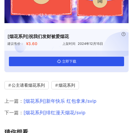
已付
[烟花系列]祝我们发财被爱烟花
¥3.60
建议售价：
上架时间
2024年12月15日
立即下载
公主请看烟花系列
烟花系列
上一篇：
[烟花系列]新年快乐 红包拿来/svip
下一篇：
[烟花系列]绯红漫天烟花/svip
猜你想看