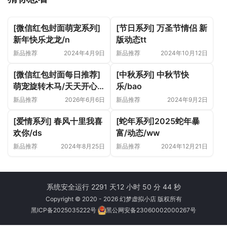
[微信红包封面萌宠系列]
[节日系列] 万圣节情侣 新
新年快乐龙龙/n
版动态tt
新品推荐
2024年4月9日
新品推荐
2024年10月12日
[微信红包封面每日推荐]
[中秋系列] 中秋节快
萌宠旋转木马/天天开心/
乐/bao
静态
新品推荐
2026年6月6日
新品推荐
2024年9月2日
[爱情系列] 春风十里我喜
[蛇年系列]2025蛇年暴
欢你/ds
富/动态/ww
新品推荐
2024年8月25日
新品推荐
2024年12月21日
系统安全运行 2291 天
12 小时 50 分 44 秒
Copyright © 2020 - 2026 幻梦虚拟小店 版权所有
黑ICP备2025035222号
黑公网安备23060002000267号