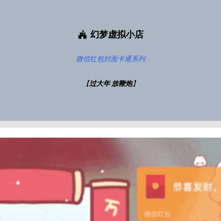
幻梦虚拟小店
微信红包封面
卡通系列
【
过大年 放鞭炮
】