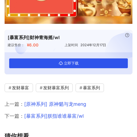
已付
[暴富系列]财神青海摇/wl
¥6.00
建议售价：
上架时间
2024年12月17日
立即下载
发财暴富
发财暴富系列
暴富系列
上一篇：
[原神系列] 原神魈与龙meng
下一篇：
[暴富系列]朕指谁谁暴富/wl
猜你想看