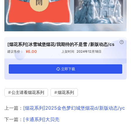
已付
[烟花系列]冰雪城堡烟花/我期待的不是雪 /新版动态/cs
¥6.00
建议售价：
上架时间
2024年12月18日
立即下载
公主请看烟花系列
烟花系列
上一篇：
[烟花系列]2025金色梦幻城堡烟花d/新版动态/yc
下一篇：
[卡通系列]大贝壳