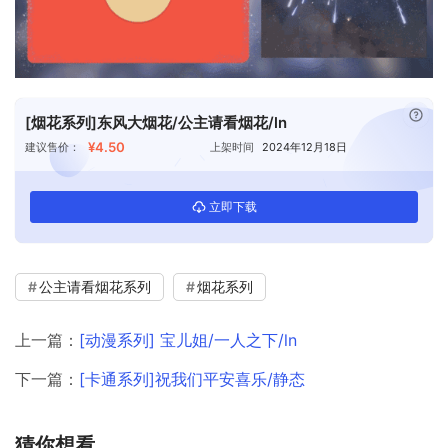
已付
[烟花系列]东风大烟花/公主请看烟花/ln
¥4.50
建议售价：
上架时间
2024年12月18日
立即下载
公主请看烟花系列
烟花系列
上一篇：
[动漫系列] 宝儿姐/一人之下/ln
下一篇：
[卡通系列]祝我们平安喜乐/静态
猜你想看