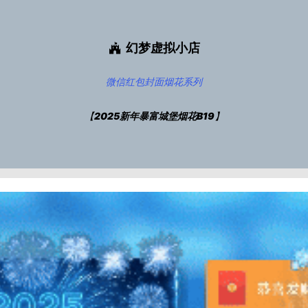
幻梦虚拟小店
微信红包封面
烟花系列
【
2025新年暴富城堡烟花B19
】