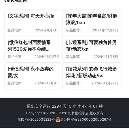
[文字系列] 每天开心/la
[蛇年大吉]蛇年暴富/财源
滚滚/bao
新品推荐
2024年8月21日
新品推荐
2024年12月4日
[微信红包封面爱情系
[卡通系列] 可爱独角兽男
列]520爱你不会结
孩/动态/xn
束/yssj
新品推荐
2024年6月27日
新品推荐
2024年11月8日
[情侣系列] 永不放弃的
[烟花系列] 彩色飞行城堡
爱/女
烟花 /新版动态/cs
新品推荐
2024年12月4日
新品推荐
2024年11月27日
系统安全运行 2294 天
10 小时 47 分 02 秒
Copyright © 2020 - 2026 幻梦虚拟小店 版权所有
黑ICP备2025035222号
黑公网安备23060002000267号