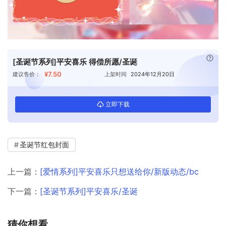
已付
[圣诞节系列]平安喜乐 得偿所愿/圣诞
¥7.50
建议售价：
上架时间
2024年12月20日
立即下载
圣诞节红包封面
上一篇：
[爱情系列]平安喜乐只想送给你/新版动态/bc
下一篇：
[圣诞节系列]平安喜乐/圣诞
猜你想看