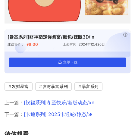
已付
[暴富系列]财神指定你暴富/鼓包/裸眼3D/ln
¥6.00
建议售价：
上架时间
2024年12月20日
立即下载
发财暴富
发财暴富系列
暴富系列
上一篇：
[祝福系列]冬至快乐/新版动态/xn
下一篇：
[卡通系列] 2025卡通蛇/静态/🎀
猜你想看