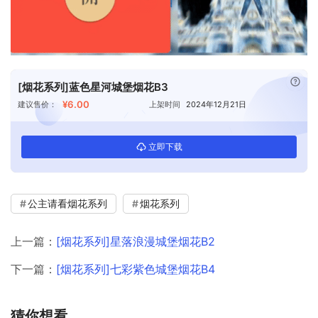
已付
[烟花系列]蓝色星河城堡烟花B3
¥6.00
建议售价：
上架时间
2024年12月21日
立即下载
公主请看烟花系列
烟花系列
上一篇：
[烟花系列]星落浪漫城堡烟花B2
下一篇：
[烟花系列]七彩紫色城堡烟花B4
猜你想看