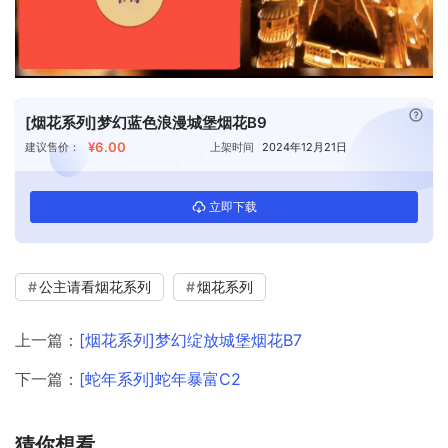
已付
[烟花系列]梦幻蓝色浪漫城堡烟花B9
¥6.00
建议售价：
上架时间
2024年12月21日
立即下载
公主请看烟花系列
烟花系列
上一篇：
[烟花系列]梦幻绽放城堡烟花B7
下一篇：
[蛇年系列]蛇年暴富C2
猜你想看