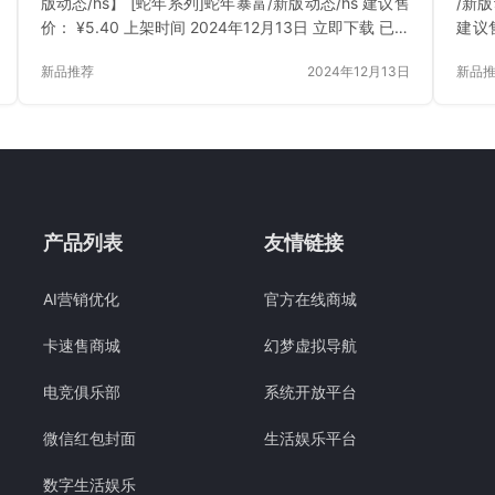
版动态/hs】 [蛇年系列]蛇年暴富/新版动态/hs 建议售
/新版
价： ¥5.40 上架时间 2024年12月13日 立即下载 已付
建议售
费？登录 或 刷新
载 
新品推荐
2024年12月13日
新品
产品列表
友情链接
AI营销优化
官方在线商城
卡速售商城
幻梦虚拟导航
电竞俱乐部
系统开放平台
微信红包封面
生活娱乐平台
数字生活娱乐