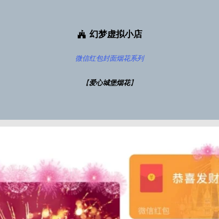
幻梦虚拟小店
微信红包封面
烟花系列
【
爱心城堡烟花
】