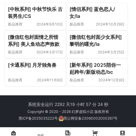
[中秋系列] 中秋节快乐 古
[情侣系列] 蓝色恋人/
装男生/CS
女/la
新品推荐
2024年9月10日
新品推荐
2024年10月29日
[微信红包封面情之所惜
[微信红包封面少女系列]
系列] 美人鱼动态声效款
黎明的曙光/la
新品推荐
2024年3月17日
新品推荐
2024年3月25日
[卡通系列] 月牙独角兽
[新年系列] 2025陪你一
起跨年/新版动态/bc
新品推荐
2024年11月6日
新品推荐
2024年12月9日
系统安全运行 2292 天
19 小时 57 分 24 秒
Copyright © 2020 - 2026 幻梦虚拟小店 版权所有
黑ICP备2025035222号
黑公网安备23060002000267号
热线