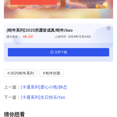
已付
[蛇年系列]2025所愿皆成真/蛇年/bao
¥6.00
建议售价：
上架时间
2024年12月24日
立即下载
2025蛇年系列
蛇年封面
上一篇：
[卡通系列]爱心小熊/静态
下一篇：
[卡通系列]生日快乐/tao
猜你想看