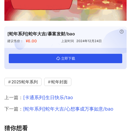
已付
[蛇年系列]蛇年大吉/暴富发财/bao
¥6.00
建议售价：
上架时间
2024年12月24日
立即下载
2025蛇年系列
蛇年封面
上一篇：
[卡通系列]生日快乐/tao
下一篇：
[蛇年系列]蛇年大吉/心想事成万事如意/bao
猜你想看