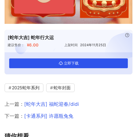
已付
[蛇年大吉] 蛇年行大运
¥6.00
建议售价：
上架时间
2024年11月25日
立即下载
2025蛇年系列
蛇年封面
上一篇：
[蛇年大吉] 福蛇迎春/didi
下一篇：
[卡通系列] 许愿瓶兔兔
猜你想看