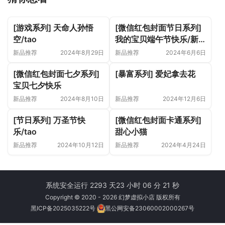
[游戏系列] 天命人孙悟
[微信红包封面节日系列]
空/tao
我的宝贝端午节快乐/新
版动态
新品推荐
2024年8月29日
新品推荐
2024年6月6日
[微信红包封面七夕系列]
[暴富系列] 爱妃拿去花
宝贝七夕快乐
新品推荐
2024年8月10日
新品推荐
2024年12月6日
[节日系列] 万圣节快
[微信红包封面卡通系列]
乐/tao
甜心小猫
新品推荐
2024年10月12日
新品推荐
2024年4月24日
系统安全运行 2293 天
23 小时 06 分 21 秒
Copyright © 2020 - 2026 幻梦虚拟小店 版权所有
黑ICP备2025035222号
黑公网安备23060002000267号